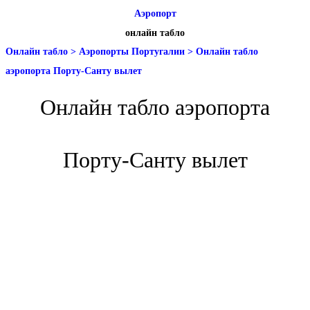
Аэропорт
онлайн табло
Онлайн табло
>
Аэропорты Португалии
>
Онлайн табло
аэропорта Порту-Санту вылет
Онлайн табло аэропорта
Порту-Санту вылет