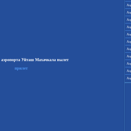
Аэ
Аэ
Аэ
Аэ
Аэ
Аэ
Аэ
Аэ
 аэропорта Уйташ Махачкала вылет
Аэ
прилет
Аэ
Аэ