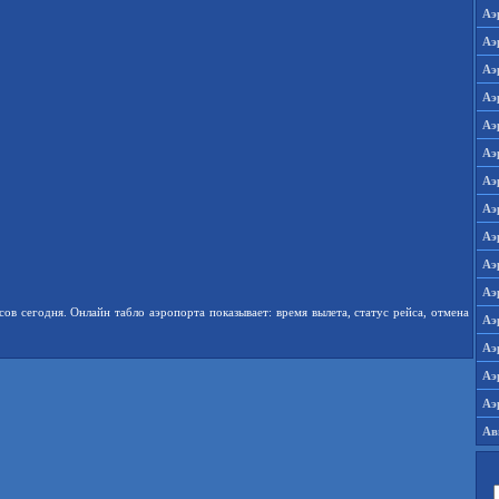
Аэ
Аэ
Аэ
Аэ
Аэ
Аэ
Аэ
Аэ
Аэ
Аэ
Аэ
в сегодня. Онлайн табло аэропорта показывает: время вылета, статус рейса, отмена
Аэ
Аэ
Аэ
Аэ
Ав