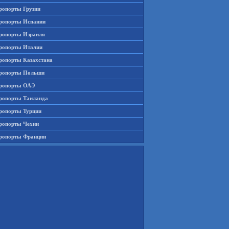
ропорты Грузии
ропорты Испании
ропорты Израиля
ропорты Италии
ропорты Казахстана
ропорты Польши
ропорты ОАЭ
ропорты Таиланда
ропорты Турции
ропорты Чехии
ропорты Франции