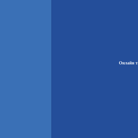
Онлайн т