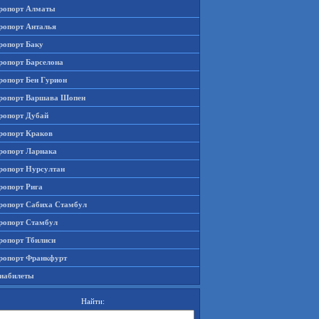
ропорт Алматы
ропорт Анталья
ропорт Баку
ропорт Барселона
ропорт Бен Гурион
ропорт Варшава Шопен
ропорт Дубай
ропорт Краков
ропорт Ларнака
ропорт Нурсултан
ропорт Рига
ропорт Сабиха Стамбул
ропорт Стамбул
ропорт Тбилиси
ропорт Франкфурт
иабилеты
Найти: