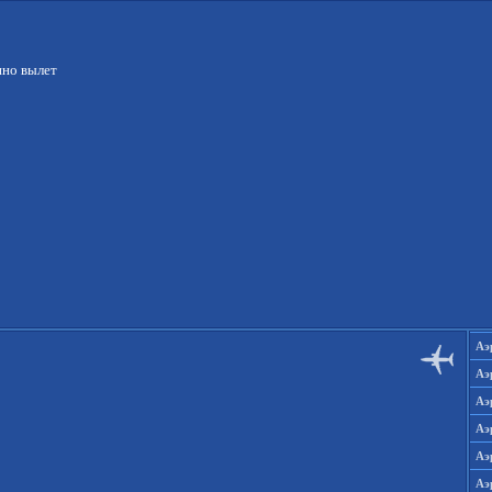
ино вылет
Аэ
Аэ
Аэ
Аэ
Аэ
Аэ