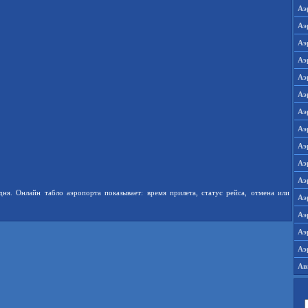
Аэ
Аэ
Аэ
Аэ
Аэ
Аэ
Аэ
Аэ
Аэ
Аэ
Аэ
ня. Онлайн табло аэропорта показывает: время прилета, статус рейса, отмена или
Аэ
Аэ
Аэ
Аэ
Ав