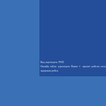
Код аэропорта: PWE
Онлайн табло аэропорта Певек ⭐ прилет рейсов сегод
задержка рейса.