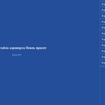
Аэ
Аэ
Аэ
Аэ
Аэ
Аэ
Аэ
Аэ
табло аэропорта Певек прилет
Аэ
вылет
Аэ
Аэ