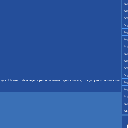
Аэ
Аэ
Аэ
Аэ
Аэ
Аэ
Аэ
Аэ
Аэ
Аэ
Аэ
дня. Онлайн табло аэропорта показывает: время вылета, статус рейса, отмена или
Аэ
Аэ
Аэ
Аэ
Ав