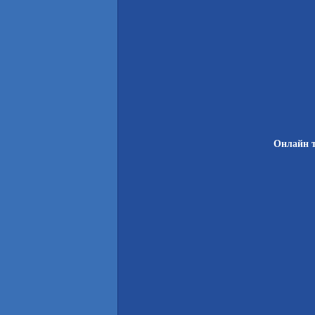
Онлайн т