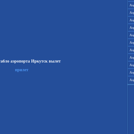
Аэ
Аэ
Аэ
Аэ
Аэ
Аэ
Аэ
Аэ
абло аэропорта Иркутск вылет
Аэ
прилет
Аэ
Аэ