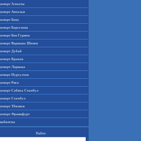
ропорт Алматы
ропорт Анталья
ропорт Баку
ропорт Барселона
ропорт Бен Гурион
ропорт Варшава Шопен
ропорт Дубай
ропорт Краков
ропорт Ларнака
ропорт Нурсултан
ропорт Рига
ропорт Сабиха Стамбул
ропорт Стамбул
ропорт Тбилиси
ропорт Франкфурт
иабилеты
Найти: