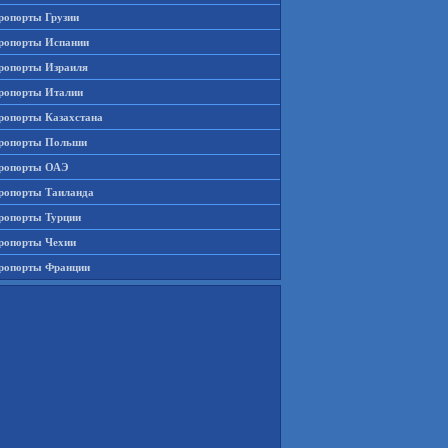
ропорты Грузии
ропорты Испании
ропорты Израиля
ропорты Италии
ропорты Казахстана
ропорты Польши
ропорты ОАЭ
ропорты Таиланда
ропорты Турции
ропорты Чехии
ропорты Франции