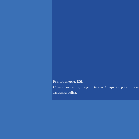
Код аэропорта: ESL
Онлайн табло аэропорта Элиста ⭐ прилет рейсов сегод
задержка рейса.