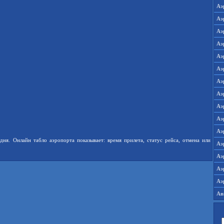
Аэ
Аэ
Аэ
Аэ
Аэ
Аэ
Аэ
Аэ
Аэ
Аэ
Аэ
ня. Онлайн табло аэропорта показывает: время прилета, статус рейса, отмена или
Аэ
Аэ
Аэ
Аэ
Ав