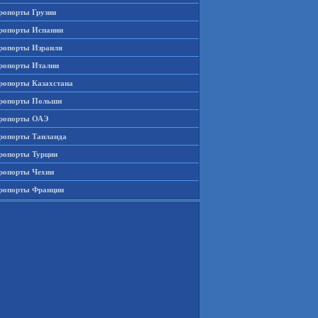
ропорты Грузии
ропорты Испании
ропорты Израиля
ропорты Италии
ропорты Казахстана
ропорты Польши
ропорты ОАЭ
ропорты Таиланда
ропорты Турции
ропорты Чехии
ропорты Франции