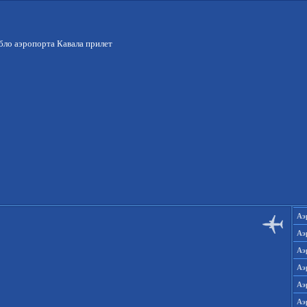
бло аэропорта Кавала прилет
Аэ
Аэ
Аэ
Аэ
Аэ
Аэ