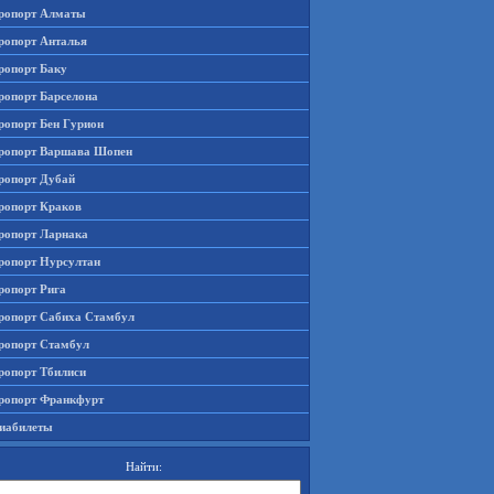
ропорт Алматы
ропорт Анталья
ропорт Баку
ропорт Барселона
ропорт Бен Гурион
ропорт Варшава Шопен
ропорт Дубай
ропорт Краков
ропорт Ларнака
ропорт Нурсултан
ропорт Рига
ропорт Сабиха Стамбул
ропорт Стамбул
ропорт Тбилиси
ропорт Франкфурт
иабилеты
Найти: