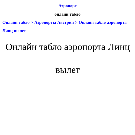
Аэропорт
онлайн табло
Онлайн табло
>
Аэропорты Австрии
>
Онлайн табло аэропорта
Линц вылет
Онлайн табло аэропорта Линц
вылет